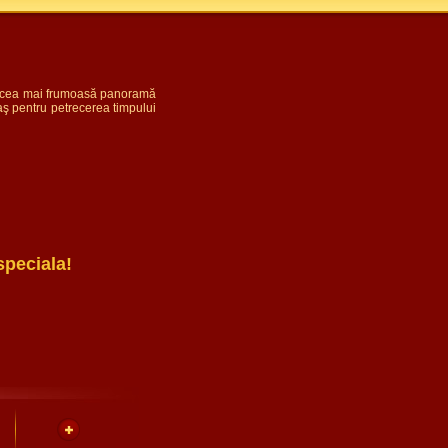
 de cea mai frumoasă panoramă
raş pentru petrecerea timpului
speciala!