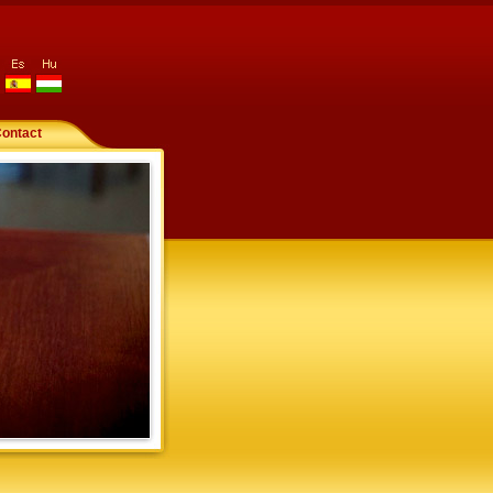
es
hu
ontact