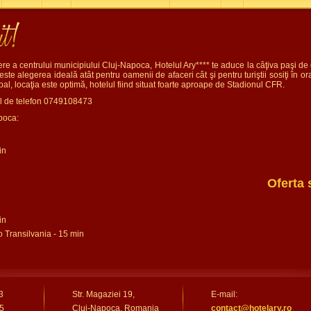
re a centrului municipiului Cluj-Napoca, Hotelul Ary**** te aduce la câţiva paşi
este alegerea ideală atât pentru oamenii de afaceri cât şi pentru turiştii sosiţi în o
tbal, locaţia este optimă, hotelul fiind situat foarte aproape de Stadionul CFR.
ul de telefon 0749108473
poca:
in
Oferta 
in
o Transilvania - 15 min
3
Str. Magaziei 19,
E-mail:
5
Cluj-Napoca, Romania
contact@hotelary.ro