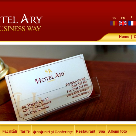
ro
en
fr
Home
|
C
Facilităţi
Tarife
Restaurant
Spa
Album foto
�nt�lniri şi Conferinţe